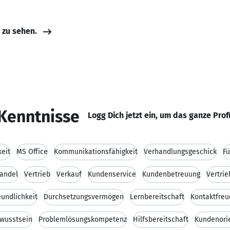
e zu sehen.
Kenntnisse
Logg Dich jetzt ein, um das ganze Prof
keit
MS Office
Kommunikationsfähigkeit
Verhandlungsgeschick
F
handel
Vertrieb
Verkauf
Kundenservice
Kundenbetreuung
Vertri
eundlichkeit
Durchsetzungsvermögen
Lernbereitschaft
Kontaktfreu
wusstsein
Problemlösungskompetenz
Hilfsbereitschaft
Kundenori