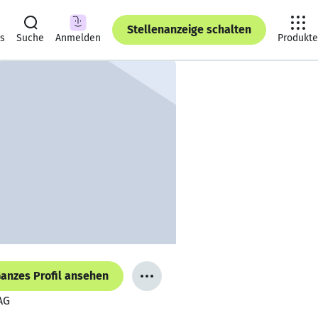
Stellenanzeige schalten
ts
Suche
Anmelden
Produkte
anzes Profil ansehen
AG