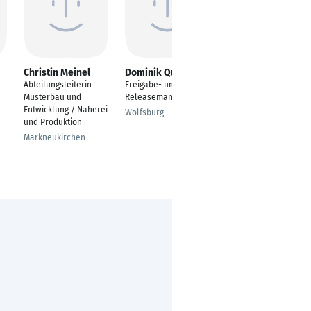
Christin Meinel
Dominik Quinten
Anna Roccotelli
l
Abteilungsleiterin
Freigabe- und
Product Management
Musterbau und
Releasemanagement
Officer
Entwicklung / Näherei
Wolfsburg
Pfullendorf
und Produktion
Markneukirchen