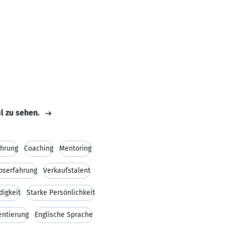
il zu sehen.
ührung
Coaching
Mentoring
ebserfahrung
Verkaufstalent
digkeit
Starke Persönlichkeit
entierung
Englische Sprache