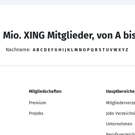
 Mio. XING Mitglieder, von A bi
Nachname:
A
B
C
D
E
F
G
H
I
J
K
L
M
N
O
P
Q
R
S
T
U
V
W
X
Y
Z
Mitgliedschaften
Hauptbereiche
Premium
Mitgliederverz
ProJobs
Jobs Verzeichn
Unternehmen
Berufsverzeich