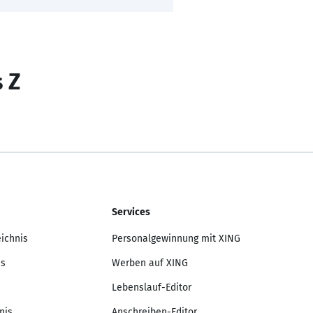
s Z
Services
eichnis
Personalgewinnung mit XING
is
Werben auf XING
Lebenslauf-Editor
nis
Anschreiben-Editor