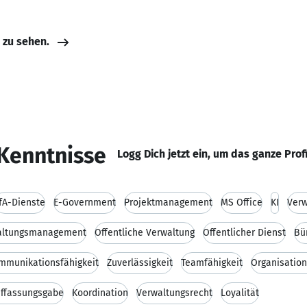
e zu sehen.
Kenntnisse
Logg Dich jetzt ein, um das ganze Prof
fA-Dienste
E-Government
Projektmanagement
MS Office
KI
Verw
altungsmanagement
Öffentliche Verwaltung
Öffentlicher Dienst
Bü
mmunikationsfähigkeit
Zuverlässigkeit
Teamfähigkeit
Organisation
uffassungsgabe
Koordination
Verwaltungsrecht
Loyalität