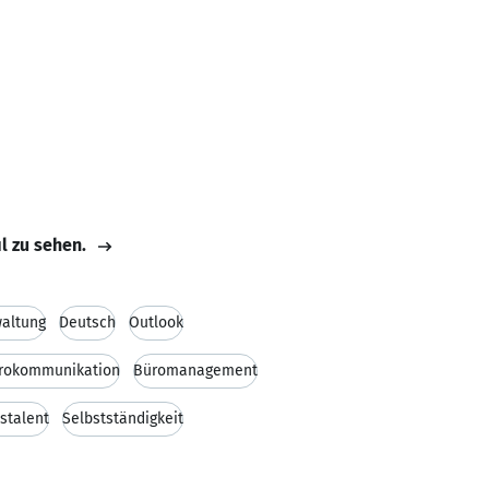
il zu sehen.
altung
Deutsch
Outlook
rokommunikation
Büromanagement
stalent
Selbstständigkeit