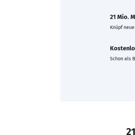
21 Mio. M
Knüpf neue 
Kostenlo
Schon als B
21