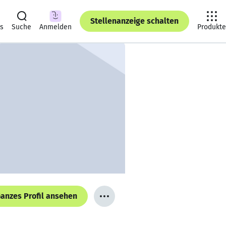
Stellenanzeige schalten
ts
Suche
Anmelden
Produkte
anzes Profil ansehen