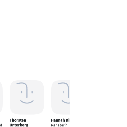
Thorsten
Hannah Kirch
Stefan Esser
Unterberg
nd
Managerin
Leiter der Stabsstelle