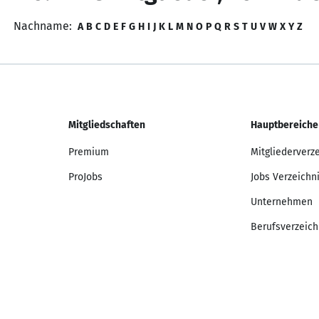
Nachname:
A
B
C
D
E
F
G
H
I
J
K
L
M
N
O
P
Q
R
S
T
U
V
W
X
Y
Z
Mitgliedschaften
Hauptbereiche
Premium
Mitgliederverz
ProJobs
Jobs Verzeichn
Unternehmen
Berufsverzeich