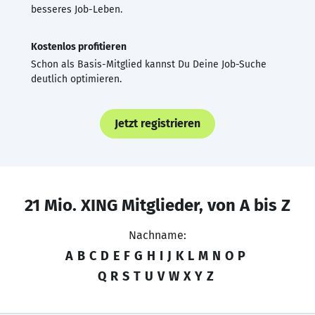
besseres Job-Leben.
Kostenlos profitieren
Schon als Basis-Mitglied kannst Du Deine Job-Suche
deutlich optimieren.
Jetzt registrieren
21 Mio. XING Mitglieder, von A bis Z
Nachname:
A
B
C
D
E
F
G
H
I
J
K
L
M
N
O
P
Q
R
S
T
U
V
W
X
Y
Z