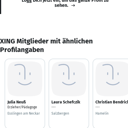
Logg Dich jetzt ein, um das ganze Profil zu
sehen.
XING Mitglieder mit ähnlichen
Profilangaben
Julia Neuß
Laura Schefczik
Christian Bendric
Erzieher/Pädagoge
---
---
Esslingen am Neckar
Salzbergen
Hamelin