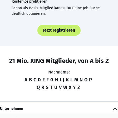
Kostenlos profitieren
Schon als Basis-Mitglied kannst Du Deine Job-Suche
deutlich optimieren.
Jetzt registrieren
21 Mio. XING Mitglieder, von A bis Z
Nachname:
A
B
C
D
E
F
G
H
I
J
K
L
M
N
O
P
Q
R
S
T
U
V
W
X
Y
Z
Unternehmen