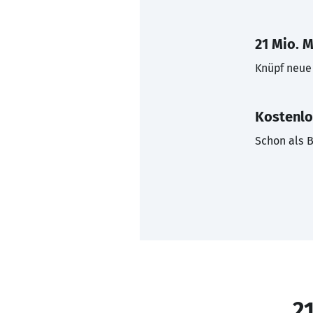
21 Mio. M
Knüpf neue 
Kostenlo
Schon als B
21