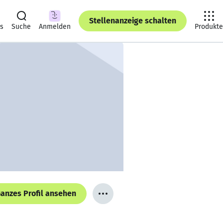
Stellenanzeige schalten
ts
Suche
Anmelden
Produkte
anzes Profil ansehen