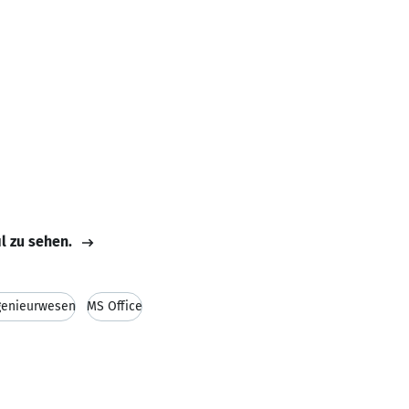
il zu sehen.
genieurwesen
MS Office