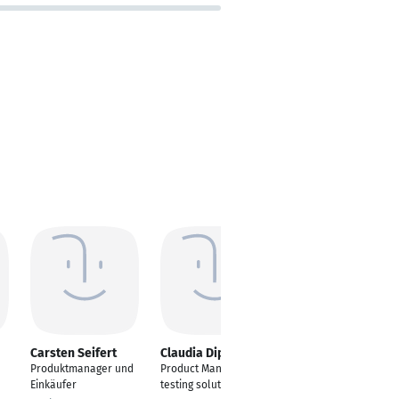
Carsten Seifert
Claudia Dippold
Björn Dieter
Laupert
Produktmanager und
Product Manager LED
Produktmanager
Einkäufer
testing solutions