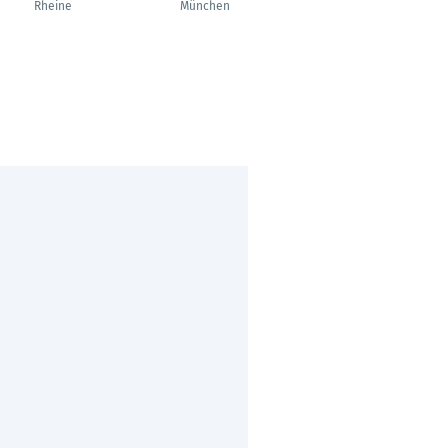
Kundenspezifische
Rheine
München
IPC - Product
Manager Custom IPC
Verl