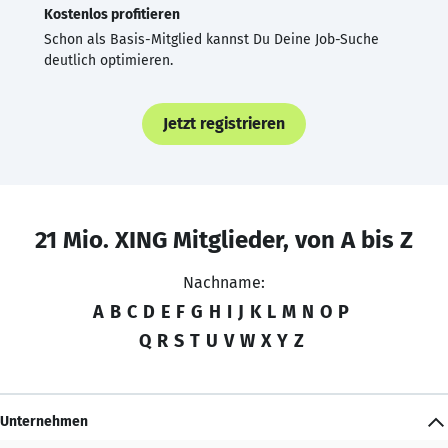
Kostenlos profitieren
Schon als Basis-Mitglied kannst Du Deine Job-Suche
deutlich optimieren.
Jetzt registrieren
21 Mio. XING Mitglieder, von A bis Z
Nachname:
A
B
C
D
E
F
G
H
I
J
K
L
M
N
O
P
Q
R
S
T
U
V
W
X
Y
Z
Unternehmen