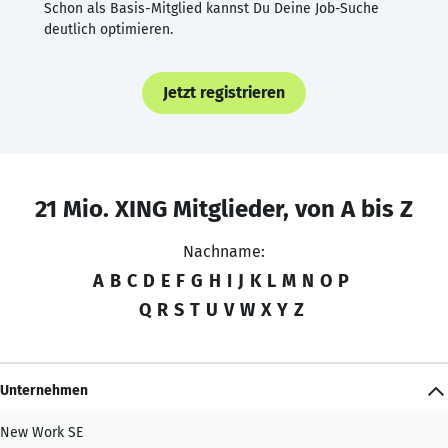
Schon als Basis-Mitglied kannst Du Deine Job-Suche
deutlich optimieren.
Jetzt registrieren
21 Mio. XING Mitglieder, von A bis Z
Nachname:
A
B
C
D
E
F
G
H
I
J
K
L
M
N
O
P
Q
R
S
T
U
V
W
X
Y
Z
Unternehmen
New Work SE