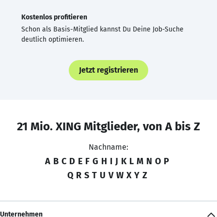
Kostenlos profitieren
Schon als Basis-Mitglied kannst Du Deine Job-Suche
deutlich optimieren.
Jetzt registrieren
21 Mio. XING Mitglieder, von A bis Z
Nachname:
A
B
C
D
E
F
G
H
I
J
K
L
M
N
O
P
Q
R
S
T
U
V
W
X
Y
Z
Unternehmen