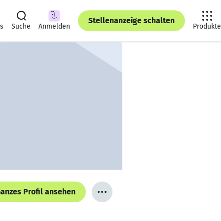
Stellenanzeige schalten
ts
Suche
Anmelden
Produkte
anzes Profil ansehen