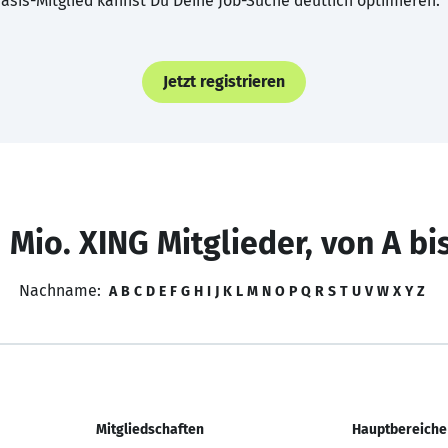
asis-Mitglied kannst Du Deine Job-Suche deutlich optimieren.
Jetzt registrieren
 Mio. XING Mitglieder, von A bi
Nachname:
A
B
C
D
E
F
G
H
I
J
K
L
M
N
O
P
Q
R
S
T
U
V
W
X
Y
Z
Mitgliedschaften
Hauptbereiche