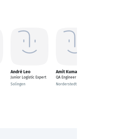
André Leo
Amit Kumar Suri
Matthias Ascherl
Junior Logistic Expert
QA Engineer
Lager- und Teamleiter
Logistik
Solingen
Norderstedt
Nürnberg