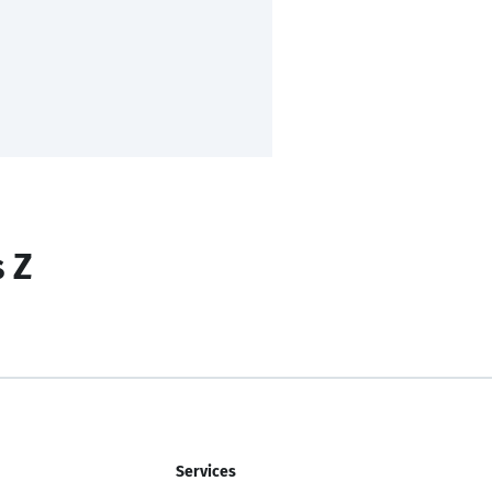
s Z
Services