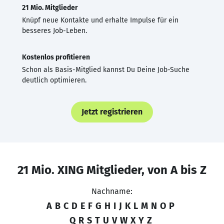
21 Mio. Mitglieder
Knüpf neue Kontakte und erhalte Impulse für ein
besseres Job-Leben.
Kostenlos profitieren
Schon als Basis-Mitglied kannst Du Deine Job-Suche
deutlich optimieren.
Jetzt registrieren
21 Mio. XING Mitglieder, von A bis Z
Nachname:
A
B
C
D
E
F
G
H
I
J
K
L
M
N
O
P
Q
R
S
T
U
V
W
X
Y
Z