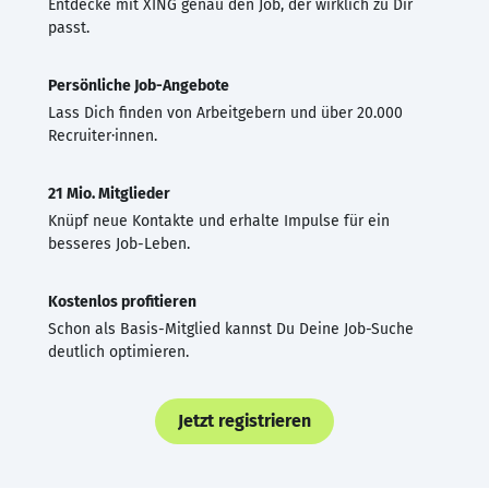
Entdecke mit XING genau den Job, der wirklich zu Dir
passt.
Persönliche Job-Angebote
Lass Dich finden von Arbeitgebern und über 20.000
Recruiter·innen.
21 Mio. Mitglieder
Knüpf neue Kontakte und erhalte Impulse für ein
besseres Job-Leben.
Kostenlos profitieren
Schon als Basis-Mitglied kannst Du Deine Job-Suche
deutlich optimieren.
Jetzt registrieren