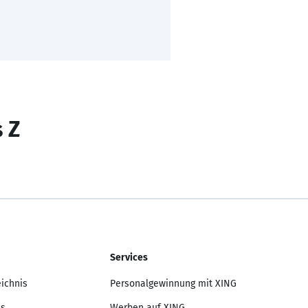
s Z
Services
eichnis
Personalgewinnung mit XING
is
Werben auf XING