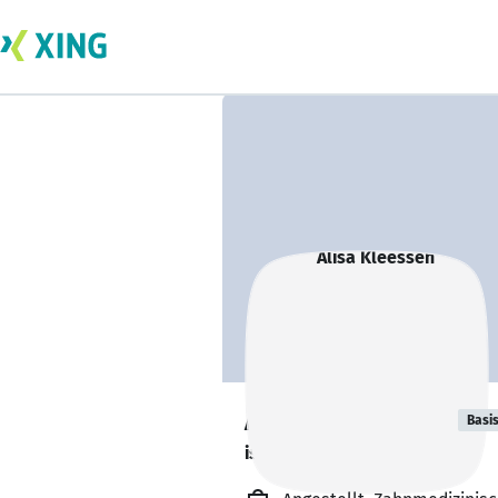
Alisa Kleessen
Basi
ist in Elternzeit. 👶