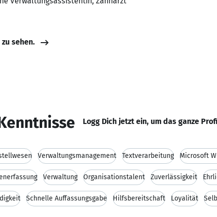
he Verwaltungsassistentin, Zahnarzt
e zu sehen.
Kenntnisse
Logg Dich jetzt ein, um das ganze Prof
stellwesen
Verwaltungsmanagement
Textverarbeitung
Microsoft W
enerfassung
Verwaltung
Organisationstalent
Zuverlässigkeit
Ehrl
digkeit
Schnelle Auffassungsgabe
Hilfsbereitschaft
Loyalität
Selb