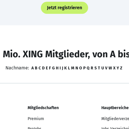
Jetzt registrieren
 Mio. XING Mitglieder, von A bi
Nachname:
A
B
C
D
E
F
G
H
I
J
K
L
M
N
O
P
Q
R
S
T
U
V
W
X
Y
Z
Mitgliedschaften
Hauptbereiche
Premium
Mitgliederverz
ProJobs
Jobs Verzeichn