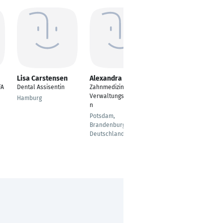
Lisa Carstensen
Alexandra Lerm
Darleen Belting
FA
Dental Assisentin
Zahnmedizinische
---
Verwaltungsassistenti
Hamburg
Hamburg
n
Potsdam,
Brandenburg,
Deutschland