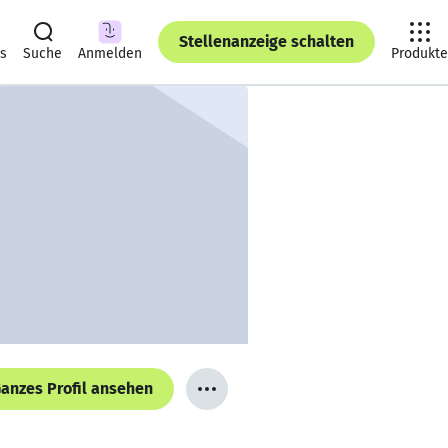
Stellenanzeige schalten
ts
Suche
Anmelden
Produkte
anzes Profil ansehen