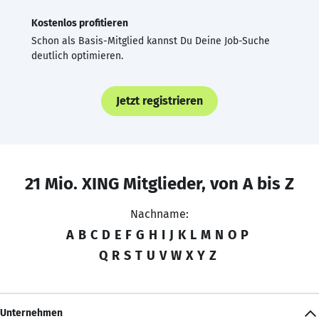
Kostenlos profitieren
Schon als Basis-Mitglied kannst Du Deine Job-Suche
deutlich optimieren.
Jetzt registrieren
21 Mio. XING Mitglieder, von A bis Z
Nachname:
A
B
C
D
E
F
G
H
I
J
K
L
M
N
O
P
Q
R
S
T
U
V
W
X
Y
Z
Unternehmen