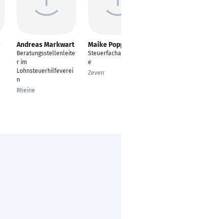
Andreas Markwart
Maike Poppe
Shari Friese
Beratungsstellenleite
Steuerfachangestellt
Steuerberater
r im
e
Lilienthal
Lohnsteuerhilfeverei
Zeven
n
Rheine