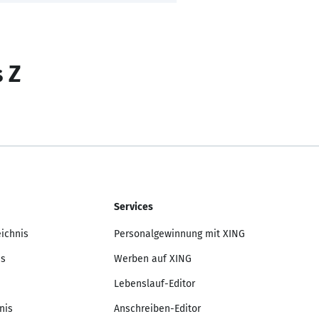
s Z
Services
eichnis
Personalgewinnung mit XING
is
Werben auf XING
Lebenslauf-Editor
nis
Anschreiben-Editor