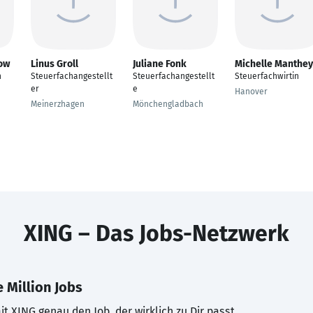
ow
Linus Groll
Juliane Fonk
Michelle Manthey
n
Steuerfachangestellt
Steuerfachangestellt
Steuerfachwirtin
er
e
Hanover
Meinerzhagen
Mönchengladbach
XING – Das Jobs-Netzwerk
 Million Jobs
t XING genau den Job, der wirklich zu Dir passt.