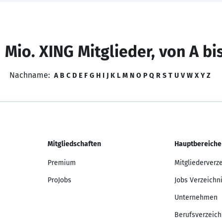
 Mio. XING Mitglieder, von A bi
Nachname:
A
B
C
D
E
F
G
H
I
J
K
L
M
N
O
P
Q
R
S
T
U
V
W
X
Y
Z
Mitgliedschaften
Hauptbereiche
Premium
Mitgliederverz
ProJobs
Jobs Verzeichn
Unternehmen
Berufsverzeich