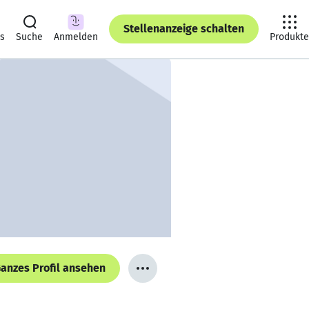
Stellenanzeige schalten
ts
Suche
Anmelden
Produkte
anzes Profil ansehen