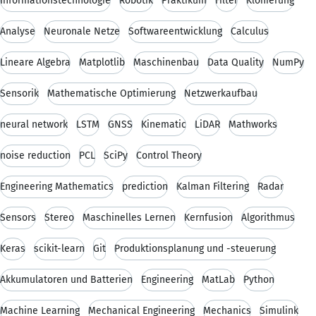
Informationstechnologie
Robotik
Praktikum
Filter
Klonierung
Analyse
Neuronale Netze
Softwareentwicklung
Calculus
Lineare Algebra
Matplotlib
Maschinenbau
Data Quality
NumPy
Sensorik
Mathematische Optimierung
Netzwerkaufbau
neural network
LSTM
GNSS
Kinematic
LiDAR
Mathworks
noise reduction
PCL
SciPy
Control Theory
Engineering Mathematics
prediction
Kalman Filtering
Radar
Sensors
Stereo
Maschinelles Lernen
Kernfusion
Algorithmus
Keras
scikit-learn
Git
Produktionsplanung und -steuerung
Akkumulatoren und Batterien
Engineering
MatLab
Python
Machine Learning
Mechanical Engineering
Mechanics
Simulink