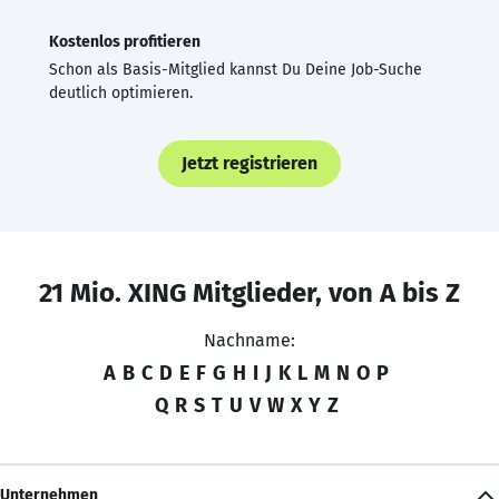
Kostenlos profitieren
Schon als Basis-Mitglied kannst Du Deine Job-Suche
deutlich optimieren.
Jetzt registrieren
21 Mio. XING Mitglieder, von A bis Z
Nachname:
A
B
C
D
E
F
G
H
I
J
K
L
M
N
O
P
Q
R
S
T
U
V
W
X
Y
Z
Unternehmen