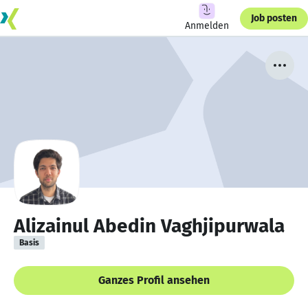
Job posten
Anmelden
Alizainul Abedin Vaghjipurwala
Basis
Ganzes Profil ansehen