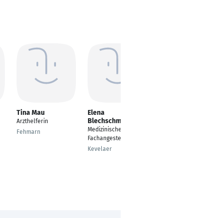
Tina Mau
Elena
Gina Laumann
Blechschmidt
Arzthelferin
Medizinische
Medizinische
Fachangestellte
Fehmarn
Fachangestellte
Dülmen
Kevelaer