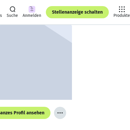
Stellenanzeige schalten
ts
Suche
Anmelden
Produkte
anzes Profil ansehen