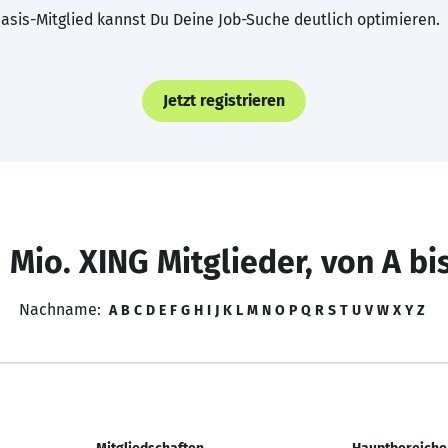
asis-Mitglied kannst Du Deine Job-Suche deutlich optimieren.
Jetzt registrieren
 Mio. XING Mitglieder, von A bi
Nachname:
A
B
C
D
E
F
G
H
I
J
K
L
M
N
O
P
Q
R
S
T
U
V
W
X
Y
Z