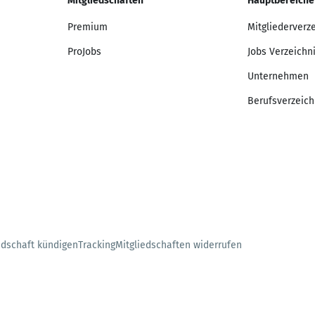
Mitgliedschaften
Hauptbereiche
Premium
Mitgliederverz
ProJobs
Jobs Verzeichn
Unternehmen
Berufsverzeich
edschaft kündigen
Tracking
Mitgliedschaften widerrufen