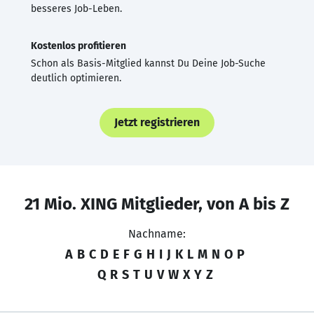
besseres Job-Leben.
Kostenlos profitieren
Schon als Basis-Mitglied kannst Du Deine Job-Suche
deutlich optimieren.
Jetzt registrieren
21 Mio. XING Mitglieder, von A bis Z
Nachname:
A
B
C
D
E
F
G
H
I
J
K
L
M
N
O
P
Q
R
S
T
U
V
W
X
Y
Z