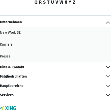
Q
R
S
T
U
V
W
X
Y
Z
Unternehmen
New Work SE
Karriere
Presse
Hilfe & Kontakt
Mitgliedschaften
Hauptbereiche
Services