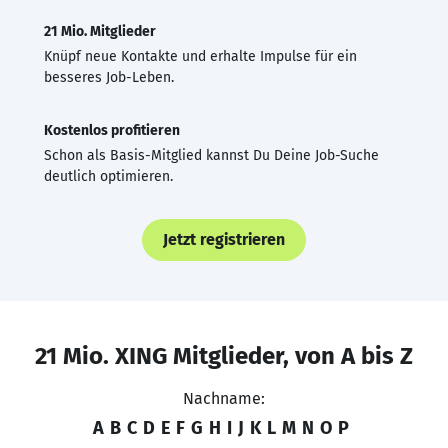
21 Mio. Mitglieder
Knüpf neue Kontakte und erhalte Impulse für ein
besseres Job-Leben.
Kostenlos profitieren
Schon als Basis-Mitglied kannst Du Deine Job-Suche
deutlich optimieren.
Jetzt registrieren
21 Mio. XING Mitglieder, von A bis Z
Nachname:
A
B
C
D
E
F
G
H
I
J
K
L
M
N
O
P