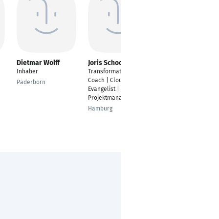
Dietmar Wolff
Joris Schoor
Karsten Koch
Inhaber
Transformations
Germany & Austria
Coach | Cloud
Country Manager
Paderborn
Evangelist | Agiler
Frankfurt am Main
Projektmanager
Hamburg