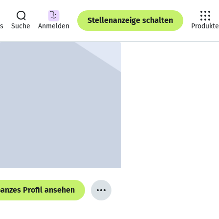
Stellenanzeige schalten
ts
Suche
Anmelden
Produkte
anzes Profil ansehen