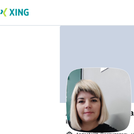
Alona Broneckaya
is researching.