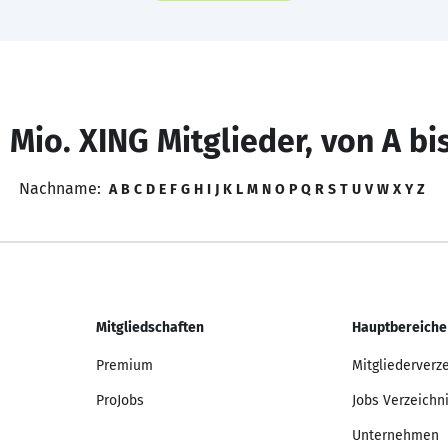
 Mio. XING Mitglieder, von A bi
Nachname:
A
B
C
D
E
F
G
H
I
J
K
L
M
N
O
P
Q
R
S
T
U
V
W
X
Y
Z
Mitgliedschaften
Hauptbereiche
Premium
Mitgliederverz
ProJobs
Jobs Verzeichn
Unternehmen