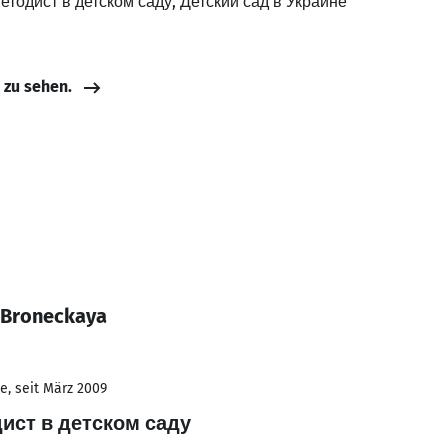
методист в детском саду, Детский сад в Украине
e zu sehen.
 Broneckaya
e, seit März 2009
ист в детском саду