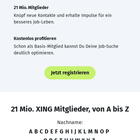
21 Mio. Mitglieder
Knüpf neue Kontakte und erhalte Impulse für ein
besseres Job-Leben.
Kostenlos profitieren
Schon als Basis-Mitglied kannst Du Deine Job-Suche
deutlich optimieren.
Jetzt registrieren
21 Mio. XING Mitglieder, von A bis Z
Nachname:
A
B
C
D
E
F
G
H
I
J
K
L
M
N
O
P