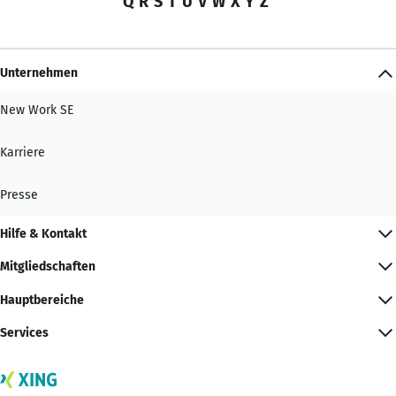
Q
R
S
T
U
V
W
X
Y
Z
Unternehmen
New Work SE
Karriere
Presse
Hilfe & Kontakt
Mitgliedschaften
Hauptbereiche
Services