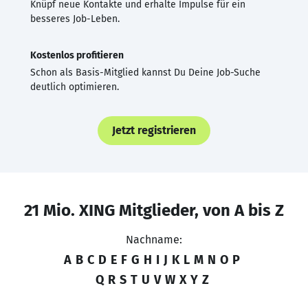
Knüpf neue Kontakte und erhalte Impulse für ein
besseres Job-Leben.
Kostenlos profitieren
Schon als Basis-Mitglied kannst Du Deine Job-Suche
deutlich optimieren.
Jetzt registrieren
21 Mio. XING Mitglieder, von A bis Z
Nachname:
A
B
C
D
E
F
G
H
I
J
K
L
M
N
O
P
Q
R
S
T
U
V
W
X
Y
Z