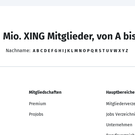
 Mio. XING Mitglieder, von A bi
Nachname:
A
B
C
D
E
F
G
H
I
J
K
L
M
N
O
P
Q
R
S
T
U
V
W
X
Y
Z
Mitgliedschaften
Hauptbereiche
Premium
Mitgliederverz
ProJobs
Jobs Verzeichn
Unternehmen