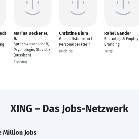
edt
Marina Decker M.
Christine Blum
Rahel Gander
A.
Geschäftsführerin I
Recruiting & Employ
Sprachwissenschaft,
ing
Personalberaterin
Branding
Psychologie, Slavistik
Buchloe
Turgi
(Russisch)
Freising
XING – Das Jobs-Netzwerk
 Million Jobs