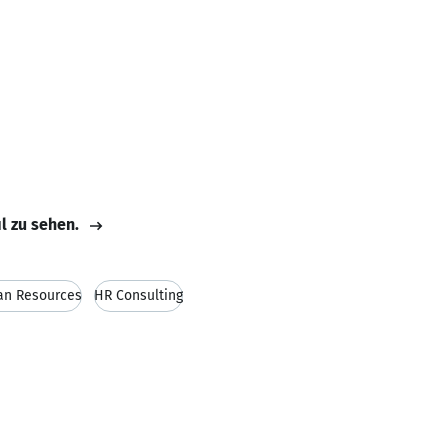
il zu sehen.
n Resources
HR Consulting