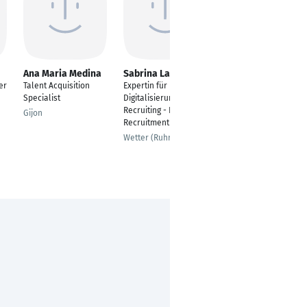
Ana Maria Medina
Sabrina Lassoued
Frederick Dohn
er
Talent Acquisition
Expertin für
Head of Talent
Specialist
Digitalisierung, HR &
Acquisition, EMEA
Recruiting - LAS
Gijon
Düsseldorf
Recruitment & DigiOX
Wetter (Ruhr)