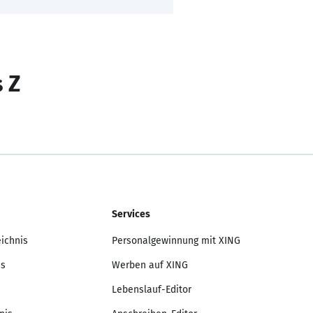
s Z
Services
eichnis
Personalgewinnung mit XING
is
Werben auf XING
Lebenslauf-Editor