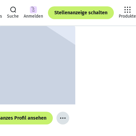
Stellenanzeige schalten
ts
Suche
Anmelden
Produkte
anzes Profil ansehen