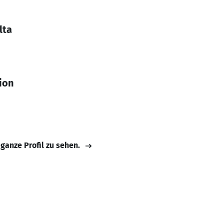
lta
ion
 ganze Profil zu sehen.