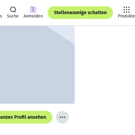
Stellenanzeige schalten
ts
Suche
Anmelden
Produkte
anzes Profil ansehen