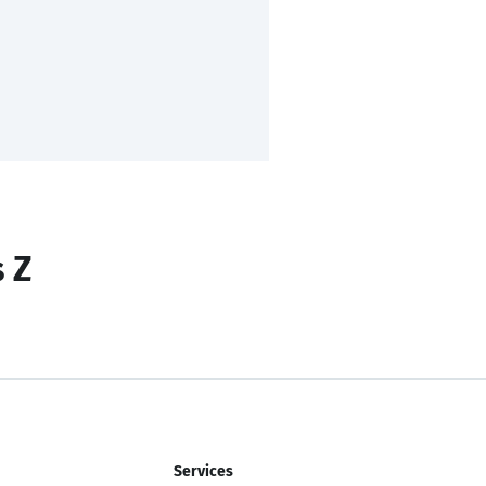
s Z
Services