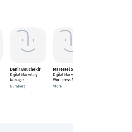
Danir Bouchekir
Marestel Saracaj
Kristina Fabacher
Digital Marketing
Digital Marketer,
Product Marketing
Manager
Wordpress Front-end
Manager
Nürnberg
Vlorë
Neustadt an der
Weinstraße