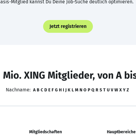
asis-Mitglied kannst Du Deine Job-Suche deutlich optimieren.
Jetzt registrieren
 Mio. XING Mitglieder, von A bi
Nachname:
A
B
C
D
E
F
G
H
I
J
K
L
M
N
O
P
Q
R
S
T
U
V
W
X
Y
Z
Mitgliedschaften
Hauptbereiche