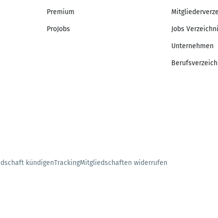
Premium
Mitgliederverz
ProJobs
Jobs Verzeichn
Unternehmen
Berufsverzeich
edschaft kündigen
Tracking
Mitgliedschaften widerrufen