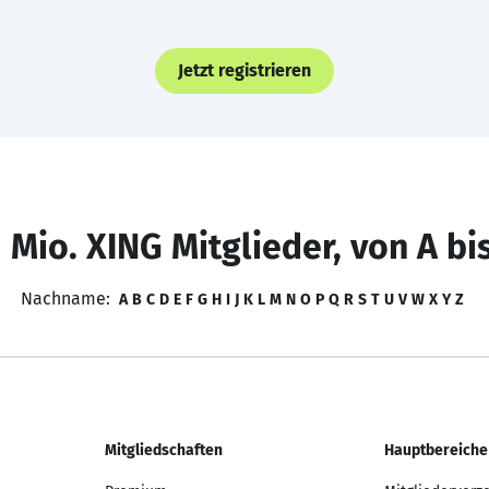
Jetzt registrieren
 Mio. XING Mitglieder, von A bi
Nachname:
A
B
C
D
E
F
G
H
I
J
K
L
M
N
O
P
Q
R
S
T
U
V
W
X
Y
Z
Mitgliedschaften
Hauptbereiche