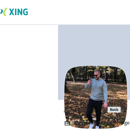
Amar Avdic
Basis
Angestellt, Call Center Ag