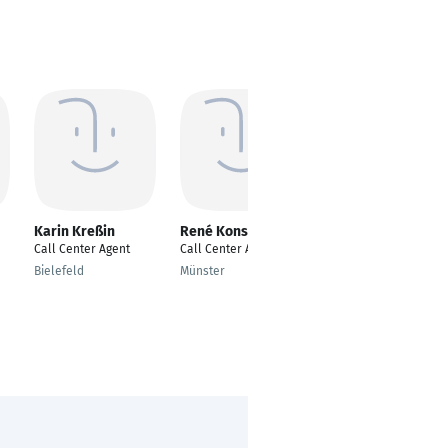
Karin Kreßin
René Konscholke
CORNELIA Gillich
Burke
Call Center Agent
Call Center Agent
Call Center Agent
Bielefeld
Münster
Sohren