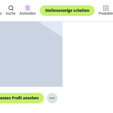
Stellenanzeige schalten
ts
Suche
Anmelden
Produkte
anzes Profil ansehen