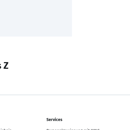
s Z
Services