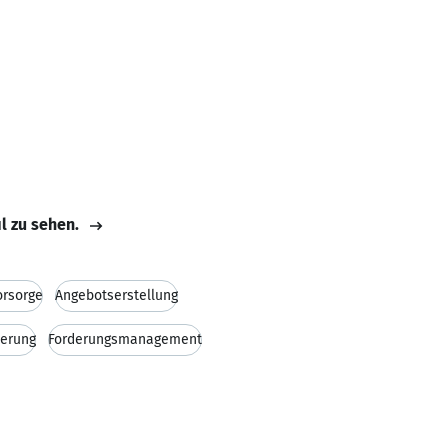
il zu sehen.
orsorge
Angebotserstellung
herung
Forderungsmanagement