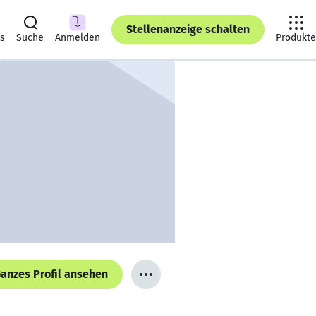
Stellenanzeige schalten
ts
Suche
Anmelden
Produkte
anzes Profil ansehen