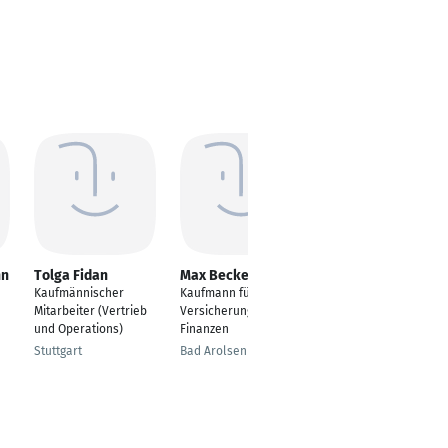
nn
Tolga Fidan
Max Becker
Patrick Boppert
Kaufmännischer
Kaufmann für
Kaufmann für
Mitarbeiter (Vertrieb
Versicherungen und
Versicherungen und
und Operations)
Finanzen
Finanzen
Stuttgart
Bad Arolsen
Lügde