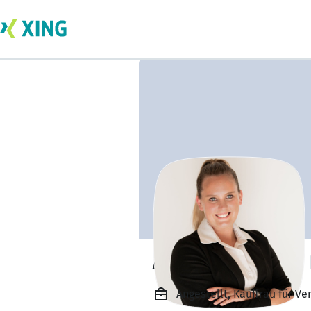
Amelie Neumann
Angestellt, Kauffrau für V