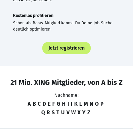
Kostenlos profitieren
Schon als Basis-Mitglied kannst Du Deine Job-Suche
deutlich optimieren.
Jetzt registrieren
21 Mio. XING Mitglieder, von A bis Z
Nachname:
A
B
C
D
E
F
G
H
I
J
K
L
M
N
O
P
Q
R
S
T
U
V
W
X
Y
Z