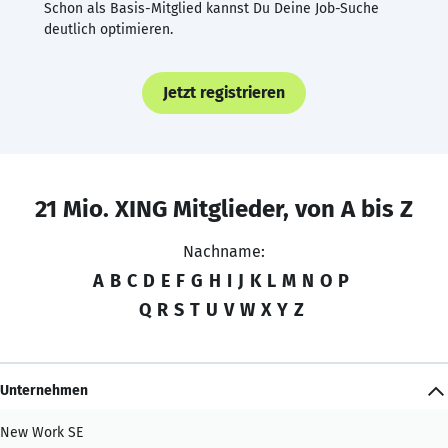
Schon als Basis-Mitglied kannst Du Deine Job-Suche
deutlich optimieren.
Jetzt registrieren
21 Mio. XING Mitglieder, von A bis Z
Nachname:
A
B
C
D
E
F
G
H
I
J
K
L
M
N
O
P
Q
R
S
T
U
V
W
X
Y
Z
Unternehmen
New Work SE