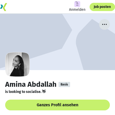
Job posten
Anmelden
Amina Abdallah
Basis
is looking to socialise. 👋
Ganzes Profil ansehen