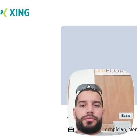
Amine Laribi
Basis
Angestellt, Technician, Me