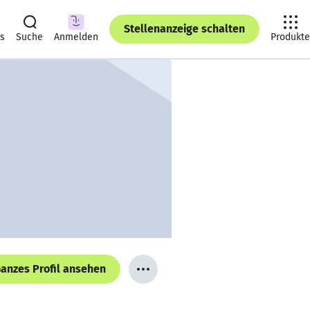
Stellenanzeige schalten
ts
Suche
Anmelden
Produkte
anzes Profil ansehen