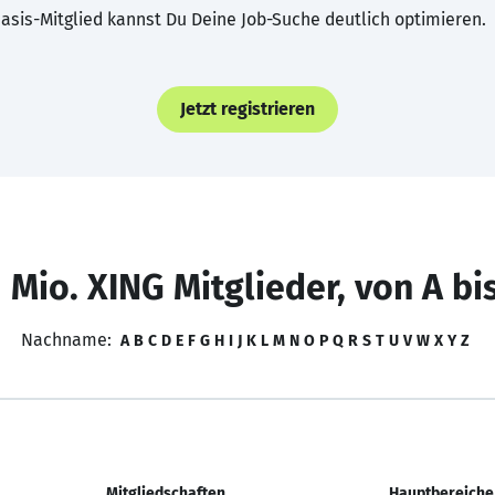
asis-Mitglied kannst Du Deine Job-Suche deutlich optimieren.
Jetzt registrieren
 Mio. XING Mitglieder, von A bi
Nachname:
A
B
C
D
E
F
G
H
I
J
K
L
M
N
O
P
Q
R
S
T
U
V
W
X
Y
Z
Mitgliedschaften
Hauptbereiche