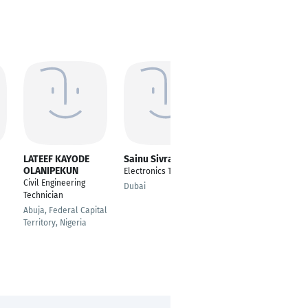
LATEEF KAYODE
Sainu Sivraman
Sunny Lodha
OLANIPEKUN
Electronics Technician
---
Civil Engineering
Dubai
Guna
Technician
Abuja, Federal Capital
Territory, Nigeria