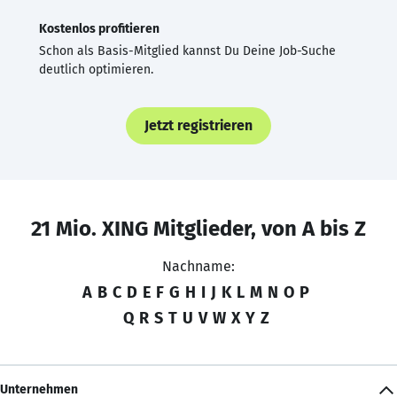
Kostenlos profitieren
Schon als Basis-Mitglied kannst Du Deine Job-Suche
deutlich optimieren.
Jetzt registrieren
21 Mio. XING Mitglieder, von A bis Z
Nachname:
A
B
C
D
E
F
G
H
I
J
K
L
M
N
O
P
Q
R
S
T
U
V
W
X
Y
Z
Unternehmen