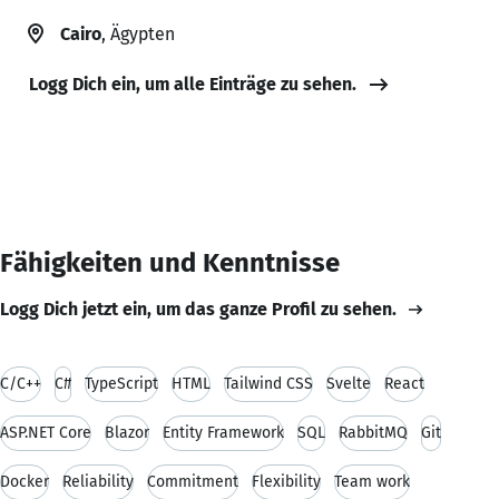
Cairo
, Ägypten
Logg Dich ein, um alle Einträge zu sehen.
Fähigkeiten und Kenntnisse
Logg Dich jetzt ein, um das ganze Profil zu sehen.
C/C++
C#
TypeScript
HTML
Tailwind CSS
Svelte
React
ASP.NET Core
Blazor
Entity Framework
SQL
RabbitMQ
Git
Docker
Reliability
Commitment
Flexibility
Team work