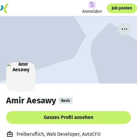
Job posten
Anmelden
Amir Aesawy
Basis
Ganzes Profil ansehen
Freiberuflich, Web Developer, AutoCFO