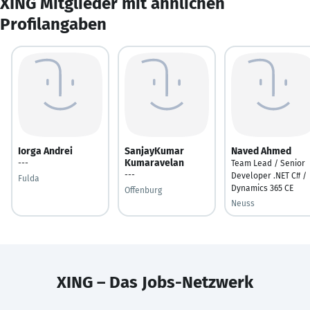
XING Mitglieder mit ähnlichen
Profilangaben
Iorga Andrei
SanjayKumar
Naved Ahmed
Kumaravelan
---
Team Lead / Senior
---
Developer .NET C# /
Fulda
Dynamics 365 CE
Offenburg
Neuss
XING – Das Jobs-Netzwerk