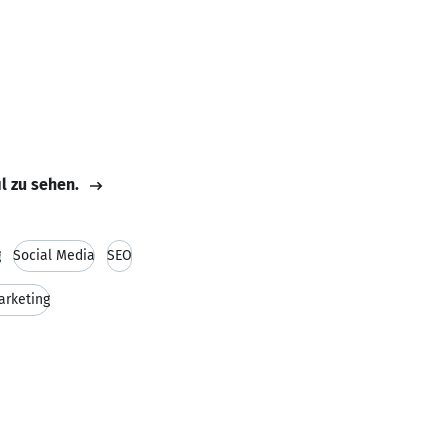
il zu sehen.
g
Social Media
SEO
rketing