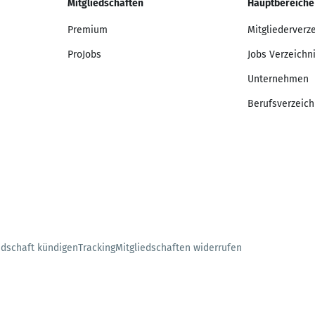
Mitgliedschaften
Hauptbereiche
Premium
Mitgliederverz
ProJobs
Jobs Verzeichn
Unternehmen
Berufsverzeich
edschaft kündigen
Tracking
Mitgliedschaften widerrufen