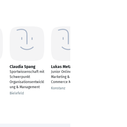
Claudia Spang
Lukas Metzger
Hans Terner
Sportwissenschaft mit
Junior Online
Online Marketing
Schwerpunkt
Marketing & E-
Manager / Marketing
Organisationsentwickl
Commerce Manager
& E-Commerce
ung & Management
Advisor
Konstanz
Bielefeld
Hannover