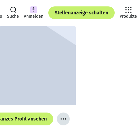
Stellenanzeige schalten
ts
Suche
Anmelden
Produkte
anzes Profil ansehen