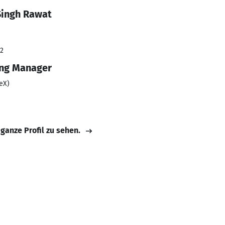
Singh Rawat
22
ng Manager
eX)
 ganze Profil zu sehen.