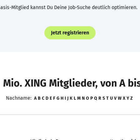
asis-Mitglied kannst Du Deine Job-Suche deutlich optimieren.
Jetzt registrieren
 Mio. XING Mitglieder, von A bi
Nachname:
A
B
C
D
E
F
G
H
I
J
K
L
M
N
O
P
Q
R
S
T
U
V
W
X
Y
Z