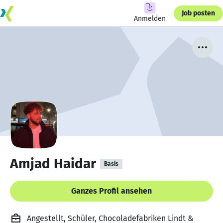
Job posten
Anmelden
Amjad Haidar
Basis
Ganzes Profil ansehen
Angestellt, Schüler, Chocoladefabriken Lindt &