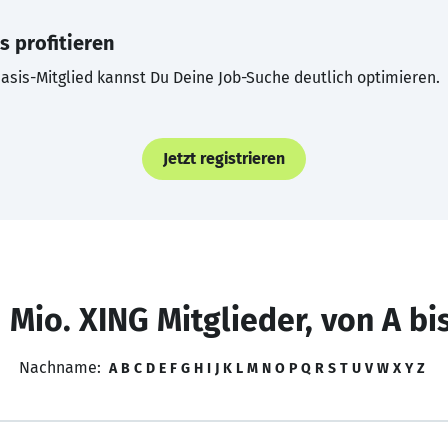
s profitieren
asis-Mitglied kannst Du Deine Job-Suche deutlich optimieren.
Jetzt registrieren
 Mio. XING Mitglieder, von A bi
Nachname:
A
B
C
D
E
F
G
H
I
J
K
L
M
N
O
P
Q
R
S
T
U
V
W
X
Y
Z