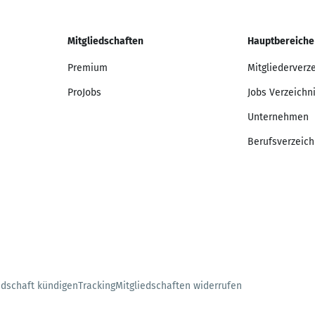
Mitgliedschaften
Hauptbereiche
Premium
Mitgliederverz
ProJobs
Jobs Verzeichn
Unternehmen
Berufsverzeich
edschaft kündigen
Tracking
Mitgliedschaften widerrufen