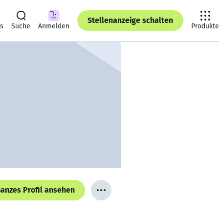
Stellenanzeige schalten
ts
Suche
Anmelden
Produkte
anzes Profil ansehen