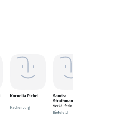
i
Kornelia Pichel
Sandra
peter alexander
Strathmann
hoppe
---
Verkäuferin
---
Hachenburg
Bielefeld
Sundern