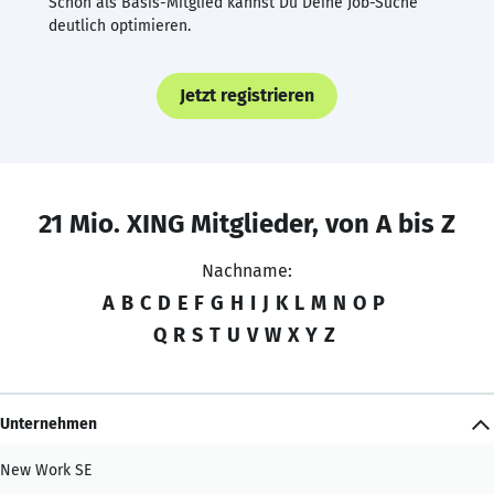
Schon als Basis-Mitglied kannst Du Deine Job-Suche
deutlich optimieren.
Jetzt registrieren
21 Mio. XING Mitglieder, von A bis Z
Nachname:
A
B
C
D
E
F
G
H
I
J
K
L
M
N
O
P
Q
R
S
T
U
V
W
X
Y
Z
Unternehmen
New Work SE