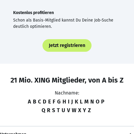
Kostenlos profitieren
Schon als Basis-Mitglied kannst Du Deine Job-Suche
deutlich optimieren.
Jetzt registrieren
21 Mio. XING Mitglieder, von A bis Z
Nachname:
A
B
C
D
E
F
G
H
I
J
K
L
M
N
O
P
Q
R
S
T
U
V
W
X
Y
Z