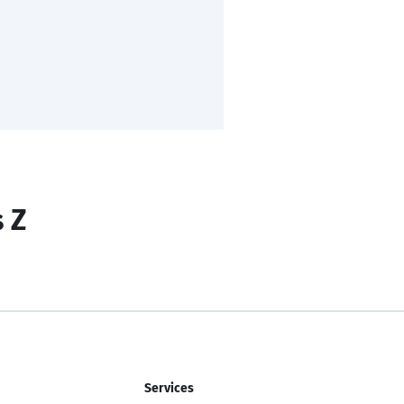
s Z
Services