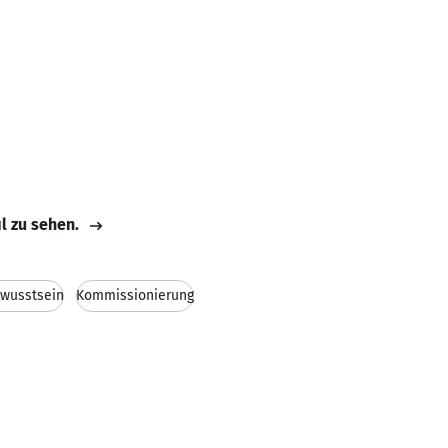
il zu sehen.
ewusstsein
Kommissionierung