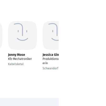
Jonny Mose
Jessica Gimmel
Christine Martis
Kfz-Mechatroniker
Produktionsmitarbeit
Produktionsmitarbeit
erin
erin über eine
Kabelsketal
Zeitarbeit
Schwandorf
Hilpertsau