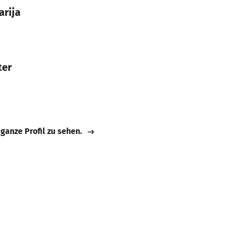
arija
ter
 ganze Profil zu sehen.