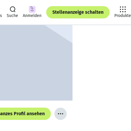
Stellenanzeige schalten
ts
Suche
Anmelden
Produkte
anzes Profil ansehen