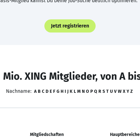
asis-Mitglied kannst Du Deine Job-Suche deutlich optimieren.
Jetzt registrieren
 Mio. XING Mitglieder, von A bi
Nachname:
A
B
C
D
E
F
G
H
I
J
K
L
M
N
O
P
Q
R
S
T
U
V
W
X
Y
Z
Mitgliedschaften
Hauptbereiche