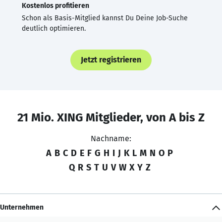
Kostenlos profitieren
Schon als Basis-Mitglied kannst Du Deine Job-Suche
deutlich optimieren.
Jetzt registrieren
21 Mio. XING Mitglieder, von A bis Z
Nachname:
A
B
C
D
E
F
G
H
I
J
K
L
M
N
O
P
Q
R
S
T
U
V
W
X
Y
Z
Unternehmen