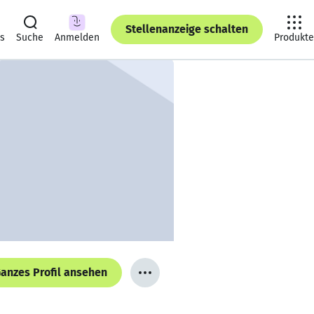
Stellenanzeige schalten
ts
Suche
Anmelden
Produkte
anzes Profil ansehen