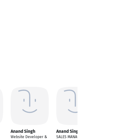
Anand Singh
Anand Singh
Anand Singh
Website Developer &
SALES MANAGER
Business Manager