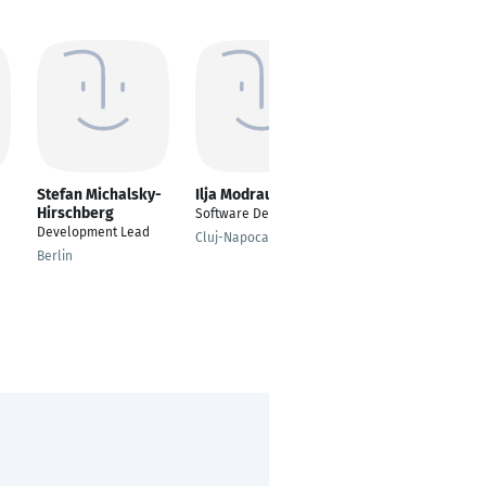
Stefan Michalsky-
Ilja Modrau
Doruk Alpay
Hirschberg
Software Developer
Software Developer
Development Lead
Cluj-Napoca
Istanbul
Berlin