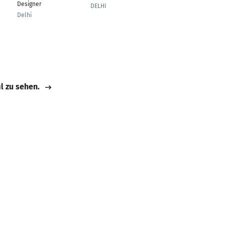
Designer
DELHI
Ghaziabad
Delhi
il zu sehen.