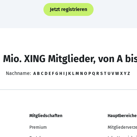
Jetzt registrieren
 Mio. XING Mitglieder, von A bi
Nachname:
A
B
C
D
E
F
G
H
I
J
K
L
M
N
O
P
Q
R
S
T
U
V
W
X
Y
Z
Mitgliedschaften
Hauptbereiche
Premium
Mitgliederverz