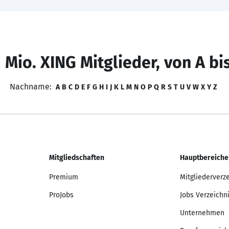
 Mio. XING Mitglieder, von A bi
Nachname:
A
B
C
D
E
F
G
H
I
J
K
L
M
N
O
P
Q
R
S
T
U
V
W
X
Y
Z
Mitgliedschaften
Hauptbereiche
Premium
Mitgliederverz
ProJobs
Jobs Verzeichn
Unternehmen