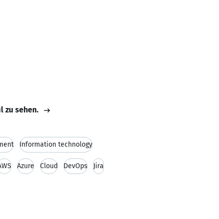
il zu sehen.
ment
Information technology
AWS
Azure
Cloud
DevOps
Jira