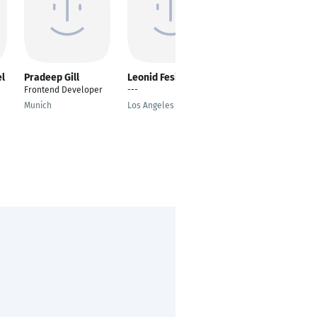
l
Pradeep Gill
Leonid Fesiuk
Serhat Güler
Frontend Developer
---
Fullstack Developer
& IT-Support (Solo-
Munich
Los Angeles
Lead, remote,
Werkstudium)
Chemnitz