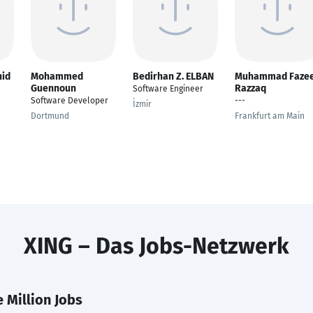
hid
Mohammed
Bedirhan Z. ELBAN
Muhammad Fazee
Guennoun
Razzaq
Software Engineer
Software Developer
---
İzmir
Dortmund
Frankfurt am Main
XING – Das Jobs-Netzwerk
 Million Jobs