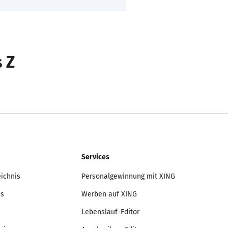
s Z
Services
eichnis
Personalgewinnung mit XING
is
Werben auf XING
Lebenslauf-Editor