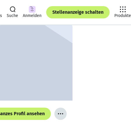
Stellenanzeige schalten
ts
Suche
Anmelden
Produkte
anzes Profil ansehen