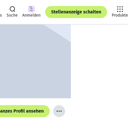
Stellenanzeige schalten
ts
Suche
Anmelden
Produkte
anzes Profil ansehen