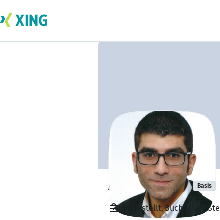
Anas Hanbali
Basis
Angestellt, Buchhalter, St