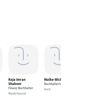
Raja Imran
Maike Wich
Mathias Hilger
Shakoor
Buchhalterin
Sachbearbeiter
Finanz-Buchhalter
Finanz- und
Korb
Rechnungswesen
Niederkassel
Koblenz