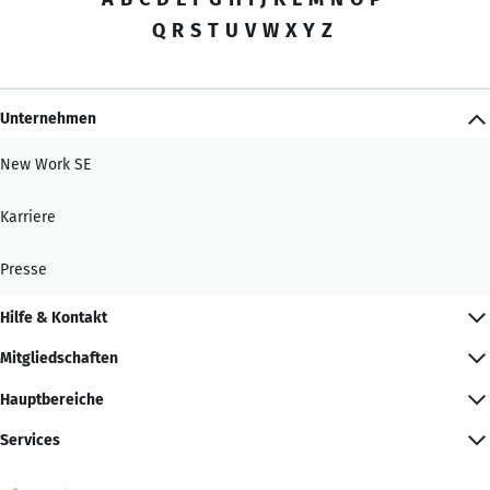
Q
R
S
T
U
V
W
X
Y
Z
Unternehmen
New Work SE
Karriere
Presse
Hilfe & Kontakt
Mitgliedschaften
Hauptbereiche
Services