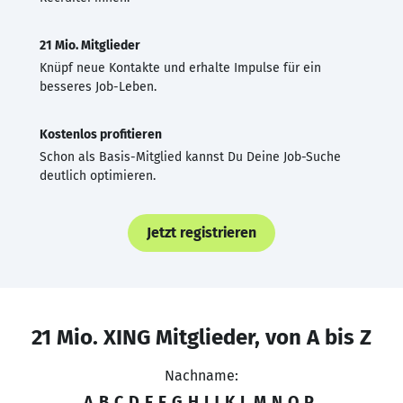
21 Mio. Mitglieder
Knüpf neue Kontakte und erhalte Impulse für ein
besseres Job-Leben.
Kostenlos profitieren
Schon als Basis-Mitglied kannst Du Deine Job-Suche
deutlich optimieren.
Jetzt registrieren
21 Mio. XING Mitglieder, von A bis Z
Nachname:
A
B
C
D
E
F
G
H
I
J
K
L
M
N
O
P