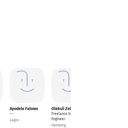
Ayodele Falowo
Oleksii Zeleniuk
Alexandru
Angelescu
---
Freelance Software
Fullstack Engineer ·
Engineer
u
Lagos
Frontend Developer ·
Hamburg