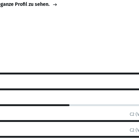
 ganze Profil zu sehen.
C2 (
C2 (