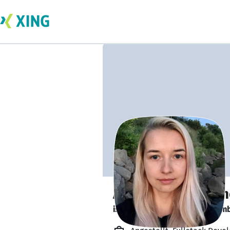
Anastasiia Potas
is looking for a new team memb