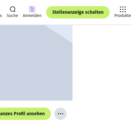
Stellenanzeige schalten
ts
Suche
Anmelden
Produkte
anzes Profil ansehen