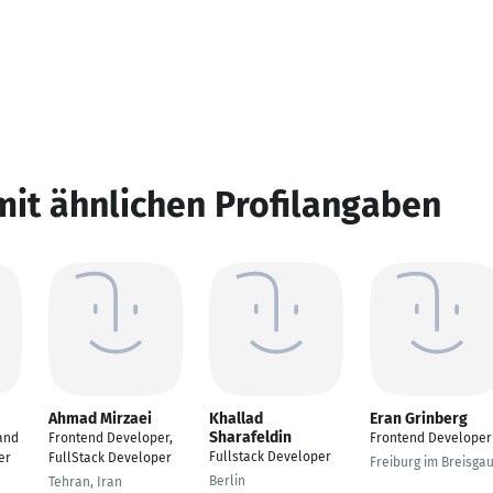
mit ähnlichen Profilangaben
Ahmad Mirzaei
Khallad
Eran Grinberg
Sharafeldin
and
Frontend Developer,
Frontend Developer
Fullstack Developer
er
FullStack Developer
Freiburg im Breisga
Berlin
Tehran, Iran