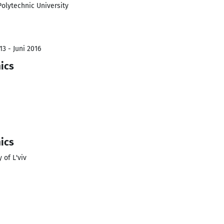
Polytechnic University
3 - Juni 2016
ics
ics
 of L'viv