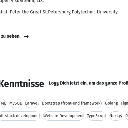
loper, Visualteam, LLC
list, Peter the Great St.Petersburg Polytechnic University
e zu sehen.
Kenntnisse
Logg Dich jetzt ein, um das ganze Prof
TML
MySQL
Laravel
Bootstrap (front-end framework)
Golang
Fig
ull-stack development
Website Development
TypeScript
Next.js
R