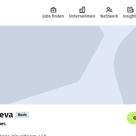
Jobs finden
Unternehmen
Netzwerk
Insigh
heva
Basis
G
er.