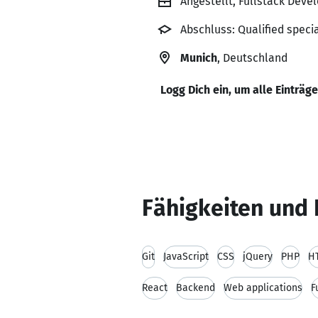
Angestellt, Fullstack Deve
Abschluss: Qualified specia
Munich
, Deutschland
Logg Dich ein, um alle Einträg
Fähigkeiten und 
Git
JavaScript
CSS
jQuery
PHP
H
React
Backend
Web applications
F