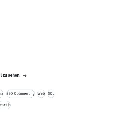
il zu sehen.
ma
SEO Optimierung
Web
SQL
eact.js