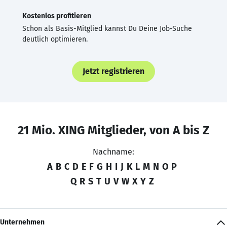
Kostenlos profitieren
Schon als Basis-Mitglied kannst Du Deine Job-Suche
deutlich optimieren.
Jetzt registrieren
21 Mio. XING Mitglieder, von A bis Z
Nachname:
A
B
C
D
E
F
G
H
I
J
K
L
M
N
O
P
Q
R
S
T
U
V
W
X
Y
Z
Unternehmen