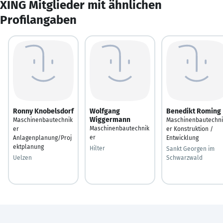
XING Mitglieder mit ähnlichen
Profilangaben
Ronny Knobelsdorf
Wolfgang
Benedikt Roming
Wiggermann
Maschinenbautechnik
Maschinenbautechni
Maschinenbautechnik
er
er Konstruktion /
er
Anlagenplanung/Proj
Entwicklung
ektplanung
Hilter
Sankt Georgen im
Uelzen
Schwarzwald