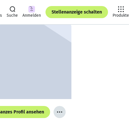
Stellenanzeige schalten
ts
Suche
Anmelden
Produkte
anzes Profil ansehen