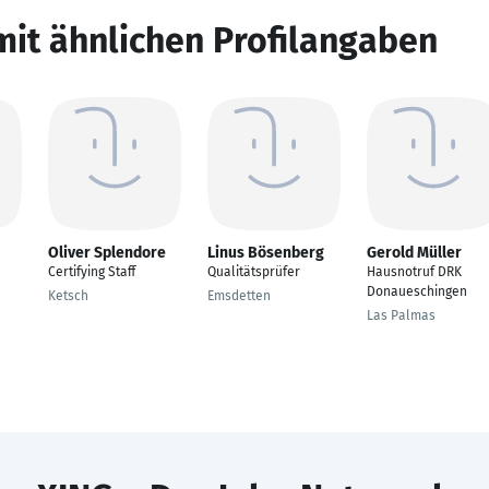
mit ähnlichen Profilangaben
Oliver Splendore
Linus Bösenberg
Gerold Müller
Certifying Staff
Qualitätsprüfer
Hausnotruf DRK
Donaueschingen
Ketsch
Emsdetten
Las Palmas