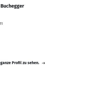
 Buchegger
11
 ganze Profil zu sehen.