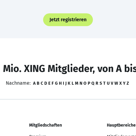
Jetzt registrieren
 Mio. XING Mitglieder, von A bi
Nachname:
A
B
C
D
E
F
G
H
I
J
K
L
M
N
O
P
Q
R
S
T
U
V
W
X
Y
Z
Mitgliedschaften
Hauptbereiche