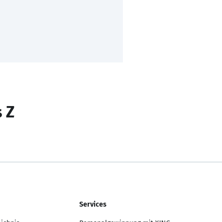
s Z
Services