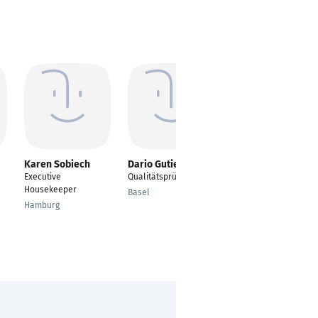
Karen Sobiech
Dario Gutierrez
Jochen Bayerke
Executive
Qualitätsprüfer
Fachinformatiker
Housekeeper
Basel
Heidenheim an der
Hamburg
Brenz