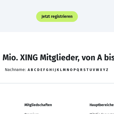
Jetzt registrieren
 Mio. XING Mitglieder, von A bi
Nachname:
A
B
C
D
E
F
G
H
I
J
K
L
M
N
O
P
Q
R
S
T
U
V
W
X
Y
Z
Mitgliedschaften
Hauptbereiche