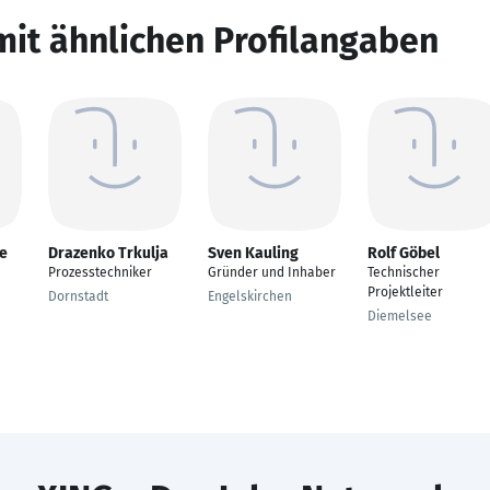
mit ähnlichen Profilangaben
pe
Drazenko Trkulja
Sven Kauling
Rolf Göbel
Prozesstechniker
Gründer und Inhaber
Technischer
Projektleiter
Dornstadt
Engelskirchen
Diemelsee