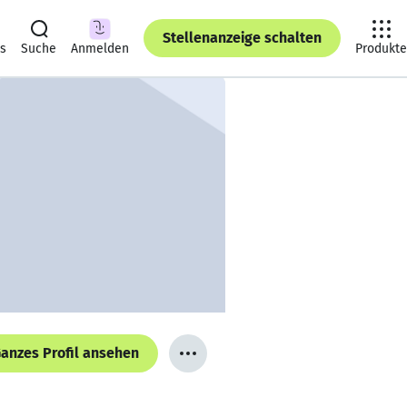
Stellenanzeige schalten
ts
Suche
Anmelden
Produkte
anzes Profil ansehen