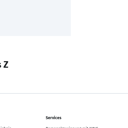
s Z
Services