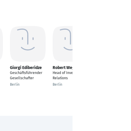
Giorgi Ediberidze
Robert Wegner
Florian Tresp
Geschäftsführender
Head of Investor
Kaufmännischer
Gesellschafter
Relations
Leiter
Berlin
Berlin
Leipheim