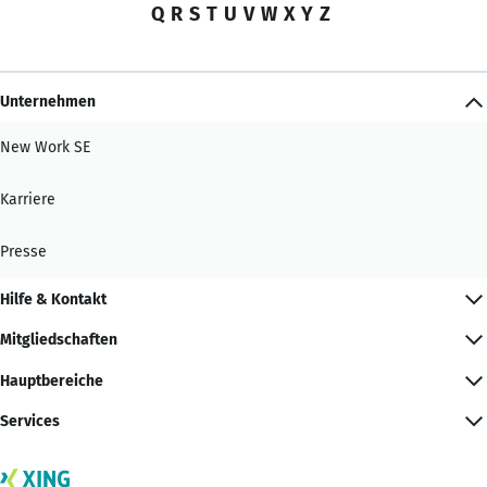
Q
R
S
T
U
V
W
X
Y
Z
Unternehmen
New Work SE
Karriere
Presse
Hilfe & Kontakt
Mitgliedschaften
Hauptbereiche
Services