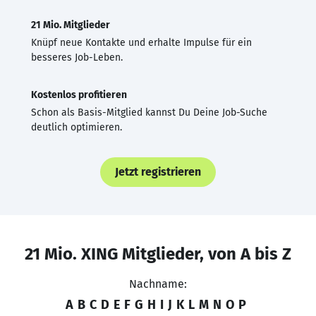
21 Mio. Mitglieder
Knüpf neue Kontakte und erhalte Impulse für ein
besseres Job-Leben.
Kostenlos profitieren
Schon als Basis-Mitglied kannst Du Deine Job-Suche
deutlich optimieren.
Jetzt registrieren
21 Mio. XING Mitglieder, von A bis Z
Nachname:
A
B
C
D
E
F
G
H
I
J
K
L
M
N
O
P