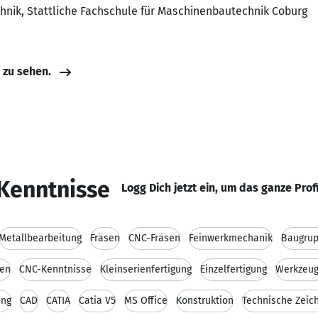
hnik, Stattliche Fachschule für Maschinenbautechnik Coburg
e zu sehen.
Kenntnisse
Logg Dich jetzt ein, um das ganze Prof
Metallbearbeitung
Fräsen
CNC-Fräsen
Feinwerkmechanik
Baugru
gen
CNC-Kenntnisse
Kleinserienfertigung
Einzelfertigung
Werkzeu
ung
CAD
CATIA
Catia V5
MS Office
Konstruktion
Technische Zeic