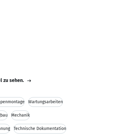
il zu sehen.
ppenmontage
Wartungsarbeiten
gbau
Mechanik
hnung
Technische Dokumentation