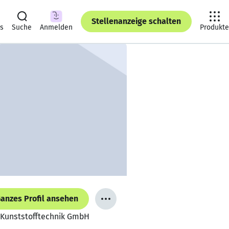
Stellenanzeige schalten
ts
Suche
Anmelden
Produkte
anzes Profil ansehen
F Kunststofftechnik GmbH