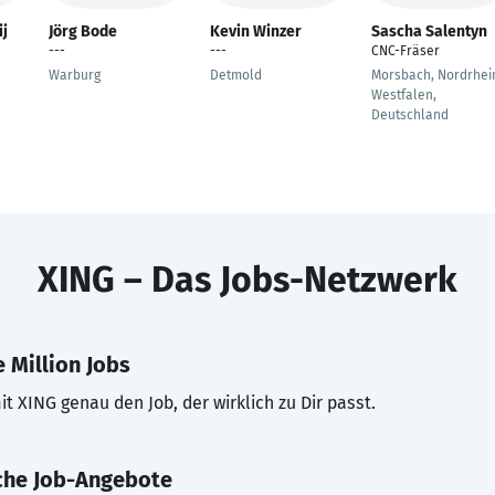
ij
Jörg Bode
Kevin Winzer
Sascha Salentyn
---
---
CNC-Fräser
Warburg
Detmold
Morsbach, Nordrhei
Westfalen,
Deutschland
XING – Das Jobs-Netzwerk
 Million Jobs
t XING genau den Job, der wirklich zu Dir passt.
che Job-Angebote