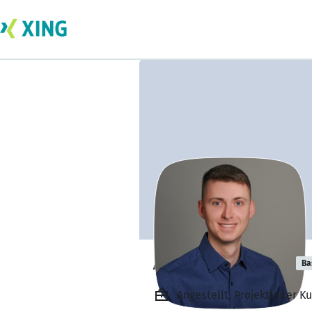
André Knippert
Ba
Angestellt, Projektleiter