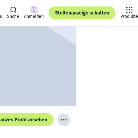
Stellenanzeige schalten
ts
Suche
Anmelden
Produkte
anzes Profil ansehen