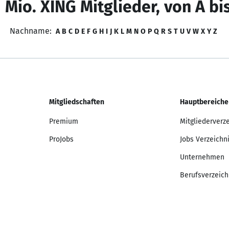
 Mio. XING Mitglieder, von A bi
Nachname:
A
B
C
D
E
F
G
H
I
J
K
L
M
N
O
P
Q
R
S
T
U
V
W
X
Y
Z
Mitgliedschaften
Hauptbereiche
Premium
Mitgliederverz
ProJobs
Jobs Verzeichn
Unternehmen
Berufsverzeich